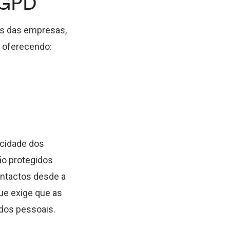
LGPD
nos das empresas,
 oferecendo:
ticidade dos
ão protegidos
intactos desde a
ue exige que as
dos pessoais.