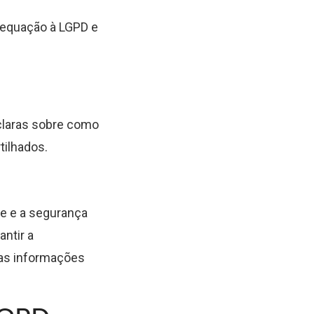
adequação à LGPD e
claras sobre como
tilhados.
de e a segurança
ntir a
sas informações