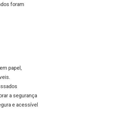
ados foram
 em papel,
veis.
essados
orar a segurança
gura e acessível