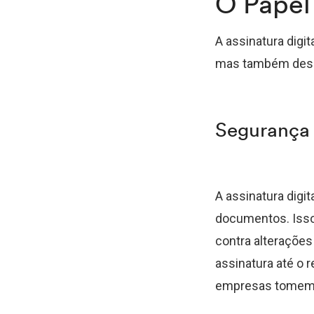
O Papel
A assinatura digi
mas também dese
Segurança
A assinatura digita
documentos. Isso
contra alteraçõe
assinatura até o 
empresas tomem m