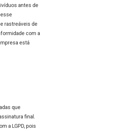
ivíduos antes de
 desse
e rastreáveis de
onformidade com a
empresa está
hadas que
ssinatura final.
com a LGPD, pois